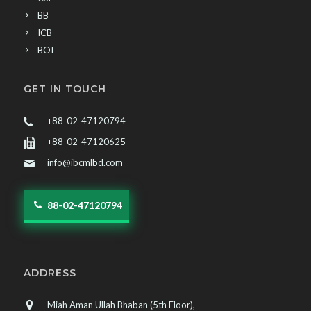
BB
ICB
BOI
GET IN TOUCH
+88-02-47120794
+88-02-47120625
info@ibcmlbd.com
88-02-47120794
ADDRESS
Miah Aman Ullah Bhaban (5th Floor),