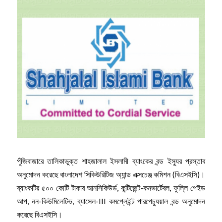
পুঁজিবাজারে তালিকাভুক্ত শাহজালাল ইসলামী ব্যাংকের বন্ড ইস্যুর প্রস্তাব
অনুমোদন করেছে বাংলাদেশ সিকিউরিটিজ অ্যান্ড এক্সচেঞ্জ কমিশন (বিএসইসি)।
ব্যাংকটির ৫০০ কোটি টাকার আনসিকিউর্ড, কন্টিজেন্ট-কনভার্টেবল, ফুল্লি পেইড
আপ, নন-কিউমিলেটিভ, ব্যাসেল-III কমপ্লেইন্ট পারপেচ্যুয়াল বন্ড অনুমোদন
করেছে বিএসইসি।